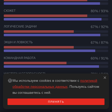
СЮЖЕТ
80 % / 93 %
ЛОГИЧЕСКИЕ ЗАДАЧИ
67 % / 92 %
ЭКШН И ЛОВКОСТЬ
67 % / 87 %
КОМАНДНАЯ РАБОТА
60 % / 91 %
ЧИСТОТА И БЕЗОПАСНОСТЬ
78 % / 94 %
×
🍪
Мы используем cookies в соответствии с
политикой
обработки персональных данных
. Пользуясь сайтом
вы соглашаетесь с ней.
Оценка экспертов
72.0 %
Оценка игроков
91.9 %
ПРИНЯТЬ
(34 отзыва)