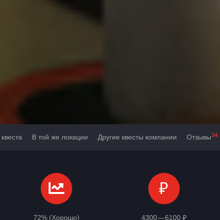
34
 квеста
В той же локации
Другие квесты компании
Отзывы
₽
72% (Хорошо)
4300 — 6100 ₽