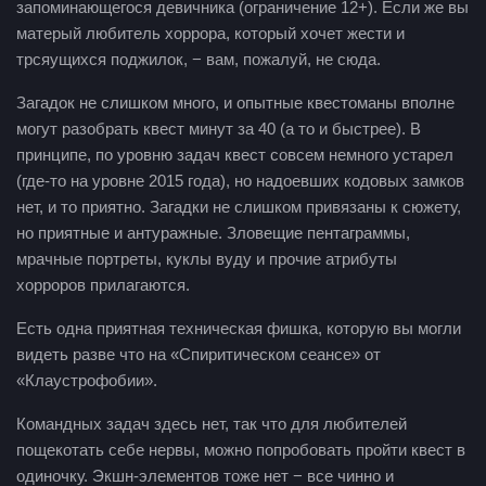
запоминающегося девичника (ограничение 12+). Если же вы
матерый любитель хоррора, который хочет жести и
трсяущихся поджилок, − вам, пожалуй, не сюда.
Загадок не слишком много, и опытные квестоманы вполне
могут разобрать квест минут за 40 (а то и быстрее). В
принципе, по уровню задач квест совсем немного устарел
(где-то на уровне 2015 года), но надоевших кодовых замков
нет, и то приятно. Загадки не слишком привязаны к сюжету,
но приятные и антуражные. Зловещие пентаграммы,
мрачные портреты, куклы вуду и прочие атрибуты
хорроров прилагаются.
Есть одна приятная техническая фишка, которую вы могли
видеть разве что на «Спиритическом сеансе» от
«Клаустрофобии».
Командных задач здесь нет, так что для любителей
пощекотать себе нервы, можно попробовать пройти квест в
одиночку. Экшн-элементов тоже нет − все чинно и