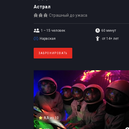
Астрал
Страшный до ужаса
1 – 15
человек
60 минут
Нарвская
от 14+ лет
ЗАБРОНИРОВАТЬ
9,5
из 10