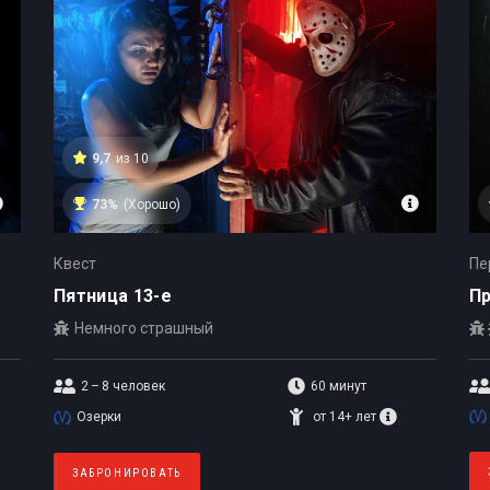
9,7
из 10
73%
(Хорошо)
Квест
Пе
Пятница 13-е
Пр
Немного страшный
2 – 8
человек
60 минут
Озерки
от 14+ лет
ЗАБРОНИРОВАТЬ