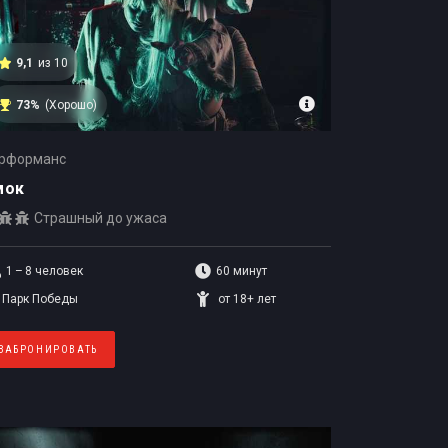
9,1
из 10
73%
(Хорошо)
рформанс
мок
Страшный до ужаса
1 – 8
человек
60 минут
Парк Победы
от 18+ лет
ЗАБРОНИРОВАТЬ