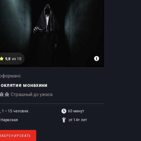
9,8
из 10
рформанс
оклятие монахини
Страшный до ужаса
1 – 15
человек
60 минут
Нарвская
от 14+ лет
ЗАБРОНИРОВАТЬ