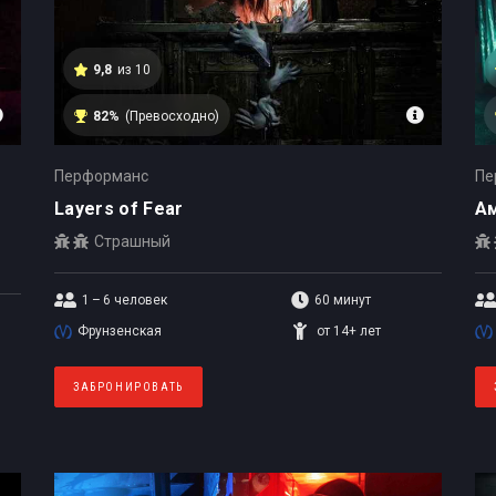
9,8
из 10
82%
(Превосходно)
Перформанс
Пе
Layers of Fear
А
Страшный
1 – 6
человек
60 минут
Фрунзенская
от 14+ лет
ЗАБРОНИРОВАТЬ