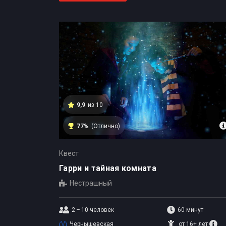
9,9
из 10
77%
(Отлично)
Квест
Гарри и тайная комната
Нестрашный
2 – 10
человек
60 минут
Чернышевская
от 16+ лет