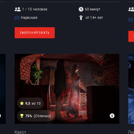
1 – 15
человек
60 минут
Нарвская
от 14+ лет
ЗАБРОНИРОВАТЬ
9,5
из 10
75%
(Отлично)
Квест
Пе