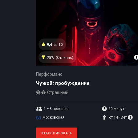
9,4
из 10
75%
(Отлично)
Перформанс
Чужой: пробуждение
Страшный
1 – 8
человек
60 минут
Московская
от 14+ лет
ЗАБРОНИРОВАТЬ