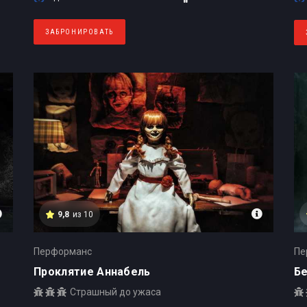
ЗАБРОНИРОВАТЬ
9,8
из 10
Перформанс
Пе
Проклятие Аннабель
Б
Страшный до ужаса