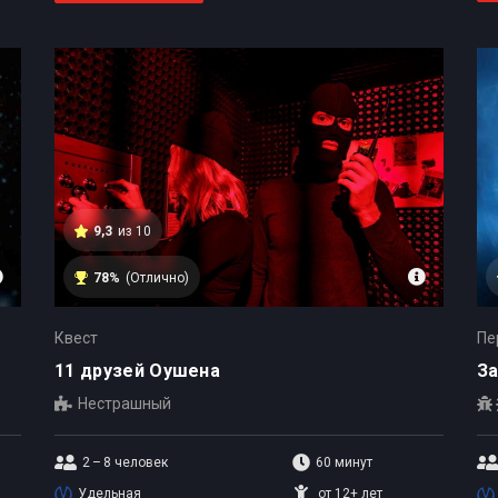
9,3
из 10
78%
(Отлично)
Квест
Пе
11 друзей Оушена
З
Нестрашный
2 – 8
человек
60 минут
Удельная
от 12+ лет