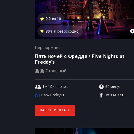
9,9
из 10
80%
(Превосходно)
Перформанс
Пять ночей с Фредди / Five Nights at
Freddy's
Страшный
1 – 10
человек
60 минут
Парк Победы
от 14+ лет
ЗАБРОНИРОВАТЬ