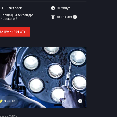
1 – 8
человек
60 минут
Площадь Александра
от 18+ лет
Невского-2
ЗАБРОНИРОВАТЬ
9
из 10
рформанс