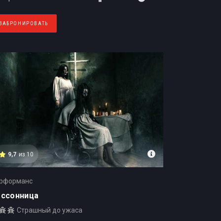
ЗАБРОНИРОВАТЬ
9,7
из 10
рформанс
ессонница
Страшный до ужаса