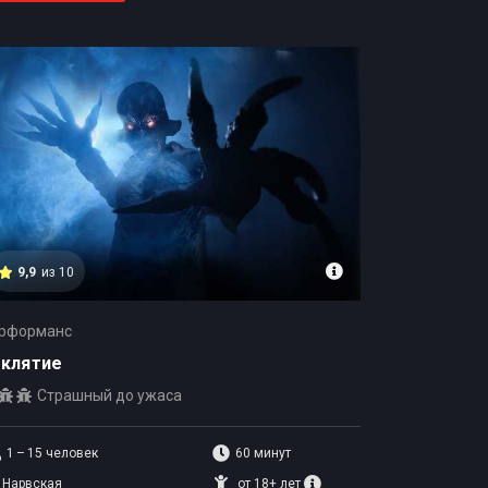
9,9
из 10
рформанс
аклятие
Страшный до ужаса
1 – 15
человек
60 минут
Нарвская
от 18+ лет