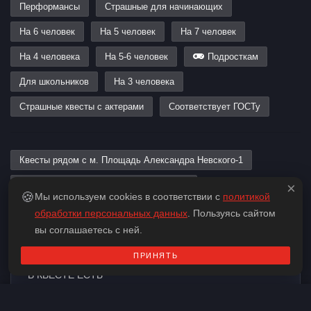
Перформансы
Страшные для начинающих
На 6 человек
На 5 человек
На 7 человек
На 4 человека
На 5-6 человек
Подросткам
Для школьников
На 3 человека
Страшные квесты с актерами
Соответствует ГОСТу
Квесты рядом с м. Площадь Александра Невского-1
Квесты рядом с м. Площадь Восстания
×
🍪
Мы используем cookies в соответствии с
политикой
Квесты рядом с м. Площадь Александра Невского-2
обработки персональных данных
. Пользуясь сайтом
вы соглашаетесь с ней.
ПРИНЯТЬ
В КВЕСТЕ ЕСТЬ
Контакты
Подобрать квест