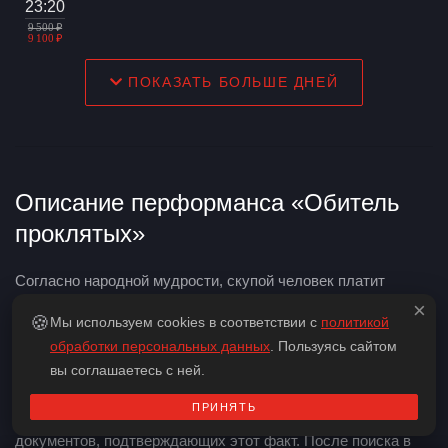
23:20
9 500 ₽
9 100 ₽
ПОКАЗАТЬ БОЛЬШЕ ДНЕЙ
Описание перформанса «Обитель
проклятых»
Согласно народной мудрости, скупой человек платит
дважды. В один злосчастный день, вы стали жертвой
×
🍪
Мы используем cookies в соответствии с
политикой
самого страшного человеческого порока – жадности.
обработки персональных данных
. Пользуясь сайтом
Получив известие о том, что вы можете вступить в
вы соглашаетесь с ней.
наследство дальнего родственника, который находился в
ПРИНЯТЬ
психиатрической больнице, вы отправляетесь на поиски
документов, подтверждающих этот факт. После поиска в