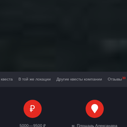
30
 квеста
В той же локации
Другие квесты компании
Отзывы
₽
5000 — 9500 ₽
м. Площадь Александра