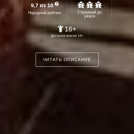
9,7 из 10
Страшный до
Народный рейтинг
ужаса
16+
Доступна версия 14+
ЧИТАТЬ ОПИСАНИЕ