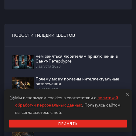
НОВОСТИ ГИЛЬДИИ КВЕСТОВ
Чем заняться любителям приключений в
Санкт-Петербурге
5 августа 2026
Почему мозгу полезны интеллектуальные
развлечения
29 июля 2026
×
🍪
Мы используем cookies в соответствии с
политикой
Развлечения Санкт-Петербурга для тех, кто
обработки персональных данных
. Пользуясь сайтом
любит думать
вы соглашаетесь с ней.
22 июля 2026
ПРИНЯТЬ
Как научиться быстрее находить решения
17 июня 2026