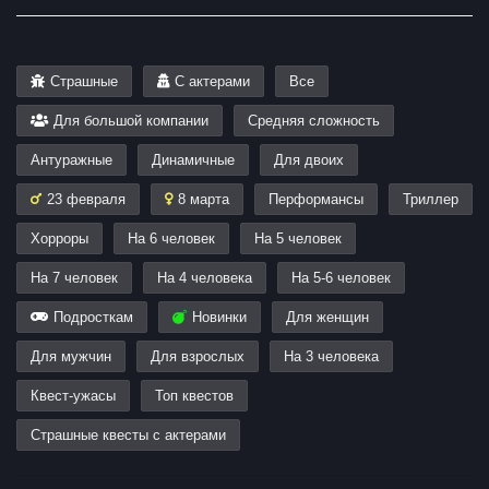
Страшные
С актерами
Все
Для большой компании
Средняя сложность
Антуражные
Динамичные
Для двоих
23 февраля
8 марта
Перформансы
Триллер
Хорроры
На 6 человек
На 5 человек
На 7 человек
На 4 человека
На 5-6 человек
Подросткам
Новинки
Для женщин
Для мужчин
Для взрослых
На 3 человека
Квест-ужасы
Топ квестов
Страшные квесты с актерами