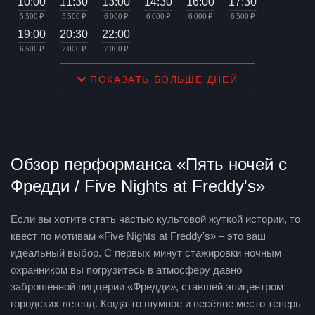
10:00
11:30
13:00
14:30
16:00
17:30
5 500 ₽
5 500 ₽
6 000 ₽
6 000 ₽
6 000 ₽
6 500 ₽
19:00
20:30
22:00
6 500 ₽
7 000 ₽
7 000 ₽
ПОКАЗАТЬ БОЛЬШЕ ДНЕЙ
Обзор перформанса «Пять ночей с
Фредди / Five Nights at Freddy's»
Если вы хотите стать частью культовой жуткой истории, то
квест по мотивам «Five Nights at Freddy's» – это ваш
идеальный выбор. С первых минут стажировки ночным
охранником вы погрузитесь в атмосферу давно
заброшенной пиццерии «Фредди», ставшей эпицентром
городских легенд. Когда-то шумное и весёлое место теперь