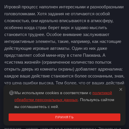
Игровой процесс наполнен интересными и разнообразными
головоломками. Хотя задания не отличаются особой
сложностью, они идеально вписываются в атмосферу,
особенно когда страх берет верх и здраво мыслить
становится труднее. Особое внимание заслуживают
интерактивные элементы, такие, например, как настоящие
действующие игровые автоматы. Один из них даже
представляет собой мини-игру в стиле Пакмана. А
«система жизней» (ограниченное количество попыток
открыть дверь из комнаты охраны) добавляет адреналина:
каждое ваше действие становится более осознанным, зная,
что цена ошибки высока. Тем более, что от ваших действий
×
будет зависеть финал игры.
🍪
Мы используем cookies в соответствии с
политикой
обработки персональных данных
. Пользуясь сайтом
Перформанс включает элементы стелс-экшена. Появление
вы соглашаетесь с ней.
персонажей всегда внезапно: шаги аниматроников, их
тяжёлое дыхание и пугающий скрежет механизмов
ПРИНЯТЬ
пронизывают воздух. В такие моменты единственное
желание – успеть укрыться в комнате охраны. Звуковые и