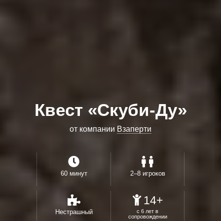
Квест «Скуби-Ду»
от компании
Взаперти
60 минут
2–8 игроков
14+
Нестрашный
с 6 лет в
сопровождении