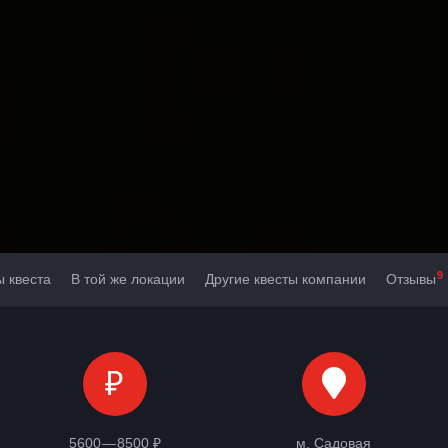
9
ы квеста
В той же локации
Другие квесты компании
Отзывы
₽
5600 — 8500 ₽
м. Садовая