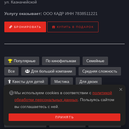
ул. Казначейской
Услугу оказывает:
ООО КАДР ИНН 7838511221
БРОНИРОВАТЬ
КУПИТЬ В ПОДАРОК
Популярные
По кинофильмам
Семейные
Все
Для большой компании
Средняя сложность
Квесты для детей
Мистика
Для двоих
×
🍪
Нестрашные
На 8 человек
На 6 человек
Мы используем cookies в соответствии с
политикой
обработки персональных данных
. Пользуясь сайтом
На 5 человек
На 7 человек
На 4 человека
вы соглашаетесь с ней.
На 5-6 человек
На 6-8 человек
Подросткам
ПРИНЯТЬ
Квест в реальности
Для школьников
На 3 человека