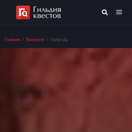
Главная
Взаперти
Скуби-Ду