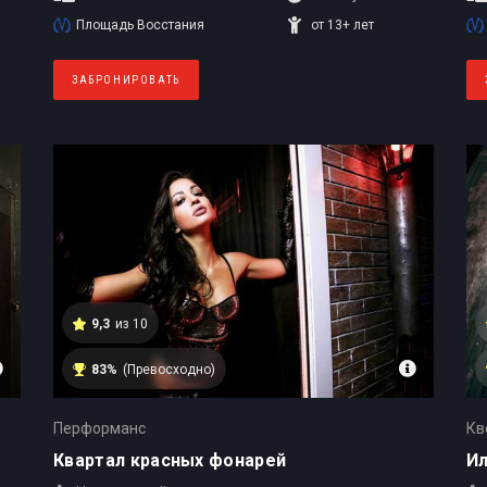
Площадь Восстания
от 13+ лет
ЗАБРОНИРОВАТЬ
9,3
из 10
83%
(Превосходно)
Перформанс
Кв
Квартал красных фонарей
И