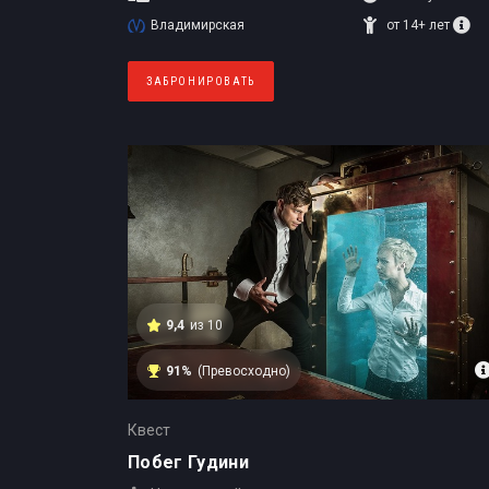
Владимирская
от 14+ лет
ЗАБРОНИРОВАТЬ
9,4
из 10
91%
(Превосходно)
Квест
Побег Гудини