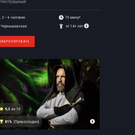
Нестрашный
2 – 6
человек
70 минут
Чернышевская
от 14+ лет
ЗАБРОНИРОВАТЬ
9,3
из 10
81%
(Превосходно)