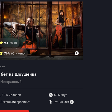
9,1
из 10
76%
(Отлично)
ест
обег из Шоушенка
Нестрашный
3 – 6
человек
60 минут
Лиговский проспект
от 13+ лет