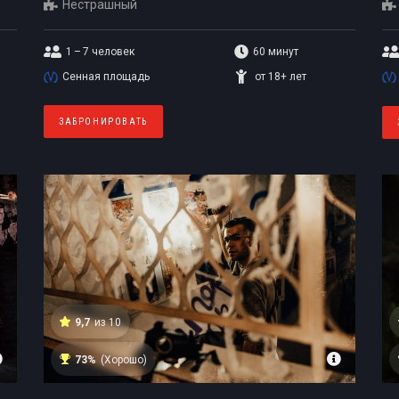
Нестрашный
1 – 7
человек
60 минут
Сенная площадь
от 18+ лет
ЗАБРОНИРОВАТЬ
9,7
из 10
73%
(Хорошо)