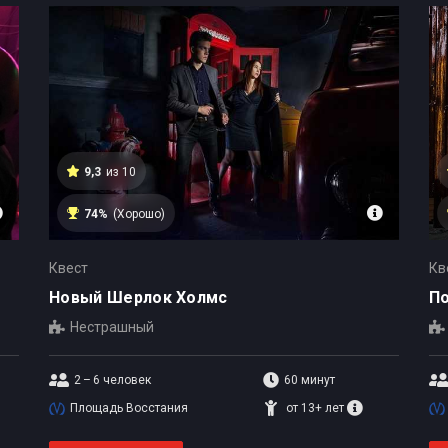
9,3
из 10
74%
(Хорошо)
Квест
Кв
Новый Шерлок Холмс
П
Нестрашный
2 – 6
человек
60 минут
Площадь Восстания
от 13+ лет