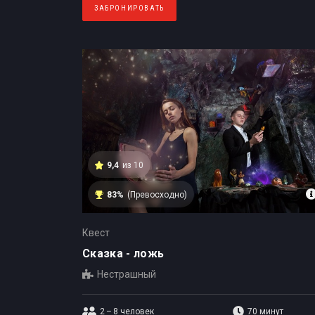
ЗАБРОНИРОВАТЬ
9,4
из 10
83%
(Превосходно)
Квест
Сказка - ложь
Нестрашный
2 – 8
человек
70 минут