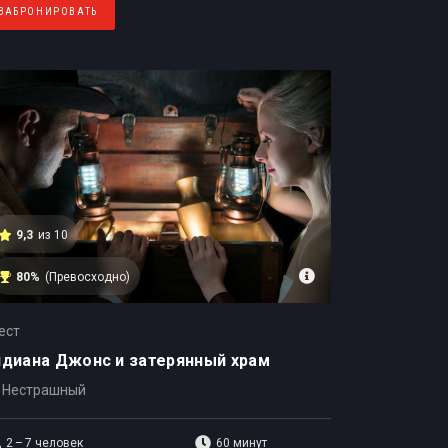
ЗАБРОНИРОВАТЬ
9,3
из 10
80%
(Превосходно)
ест
диана Джонс и затерянный храм
Нестрашный
2 – 7
человек
60 минут