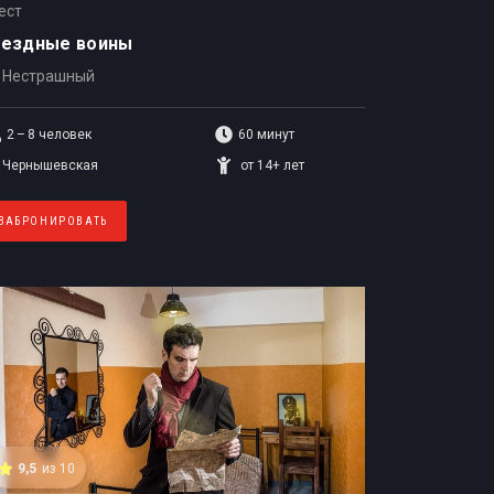
ест
вездные воины
Нестрашный
2 – 8
человек
60 минут
Чернышевская
от 14+ лет
ЗАБРОНИРОВАТЬ
9,5
из 10