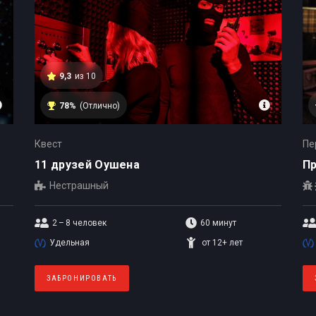
9,3
из 10
78%
(Отлично)
Квест
Пе
11 друзей Оушена
Пр
Нестрашный
2 – 8
человек
60 минут
Удельная
от 12+ лет
ЗАБРОНИРОВАТЬ