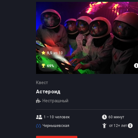
9,5
из 10
69%
Квест
Астероид
Нестрашный
1 – 10
человек
60 минут
Чернышевская
от 12+ лет