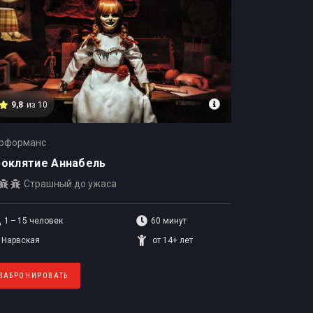
9,8
из 10
рформанс
оклятие Аннабель
Страшный до ужаса
1 – 15
человек
60 минут
Нарвская
от 14+ лет
ЗАБРОНИРОВАТЬ