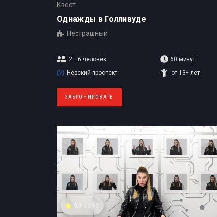
Квест
Однажды в Голливуде
Нестрашный
2 – 6
человек
60 минут
Невский проспект
от 13+ лет
ЗАБРОНИРОВАТЬ
9,3
из 10