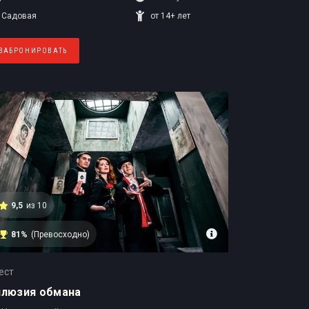
Садовая
от 14+ лет
ЗАБРОНИРОВАТЬ
9,5
из 10
81%
(Превосходно)
ест
ллюзия обмана