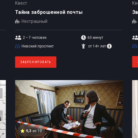
Квест
Кв
Тайна заброшенной почты
З
Нестрашный
2 – 7
человек
60 минут
Невский проспект
от 14+ лет
ЗАБРОНИРОВАТЬ
9,3
из 10