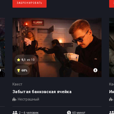
ЗАБРОНИРОВАТЬ
9,1
из 10
68%
Квест
Кв
Забытая банковская ячейка
Ин
Нестрашный
2 – 6
человек
60 минут