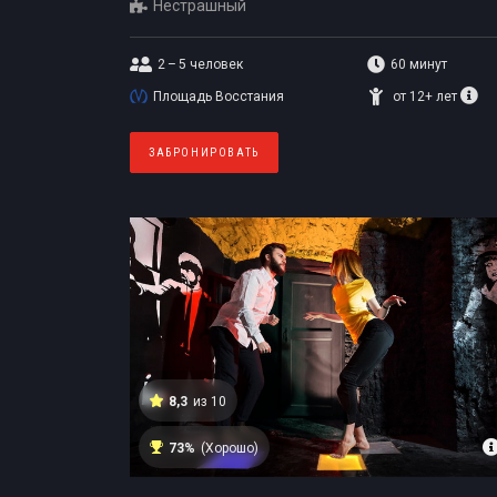
Нестрашный
2 – 5
человек
60 минут
Площадь Восстания
от 12+ лет
ЗАБРОНИРОВАТЬ
8,3
из 10
73%
(Хорошо)