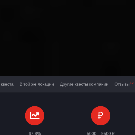
12
 квеста
В той же локации
Другие квесты компании
Отзывы
₽
67,8%
5000 — 9500 ₽