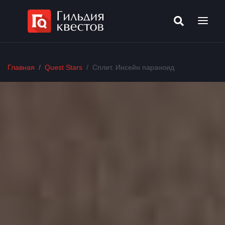
Главная
Quest Stars
Сплит. Инсейн параноид