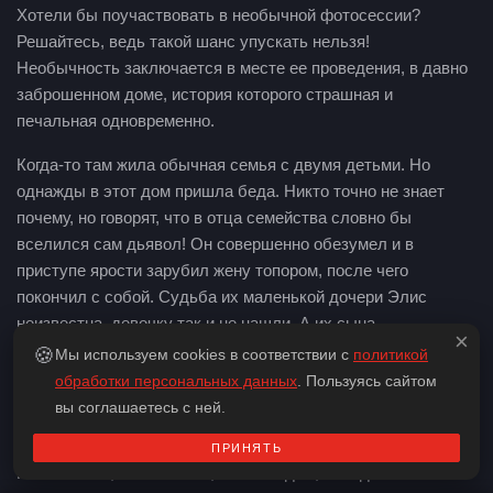
Хотели бы поучаствовать в необычной фотосессии?
Решайтесь, ведь такой шанс упускать нельзя!
Необычность заключается в месте ее проведения, в давно
заброшенном доме, история которого страшная и
печальная одновременно.
Когда-то там жила обычная семья с двумя детьми. Но
однажды в этот дом пришла беда. Никто точно не знает
почему, но говорят, что в отца семейства словно бы
вселился сам дьявол! Он совершенно обезумел и в
приступе ярости зарубил жену топором, после чего
покончил с собой. Судьба их маленькой дочери Элис
неизвестна, девочку так и не нашли. А их сына,
×
оставшегося круглым сиротой, отправили в приют. С той
🍪
Мы используем cookies в соответствии с
политикой
поры прошло много лет, но дом так и не обрел новых
обработки персональных данных
. Пользуясь сайтом
жильцов. Он по-прежнему хранит в себе вещи бывших
вы соглашаетесь с ней.
хозяев и следы той ужасной трагедии.
ПРИНЯТЬ
Несомненно, такие места, как этот дом, обладают своей