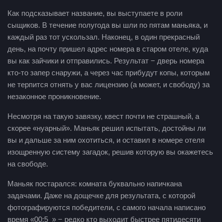
Как подсказывает название, вы выступаете в роли
сыщиков. В течение полугода вы шли по пятам маньяка, и
каждый раз тот ускользал. Наконец, в один прекрасный
день, на почту пришел адрес номера в старом отеле, куда
вы как зайчики и отправились. Результат − дверь номера
кто-то запер снаружи, а через час прибудут копы, которым
не терпится отнять у вас лицензию (а может, и свободу) за
незаконное проникновение.
Несмотря на такую завязку, квест почти не страшный, а
скорее «нуарный». Маньяк решил испытать, достойны ли
вы и дальше за ним охотиться, и оставил в номере отеля
изощренную систему загадок, решив которую вы окажетесь
на свободе.
Маньяк постарался: комната буквально напичкана
задачами. Даже на дощечке для результата, с которой
фотографируются победители, с самого начала написано
время «00:5_» − редко кто выходит быстрее пятидесяти