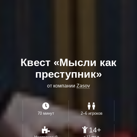
Квест «Мысли как
преступник»
от компании
Zasov
70 минут
2–6 игроков
14+
с 12 лет в