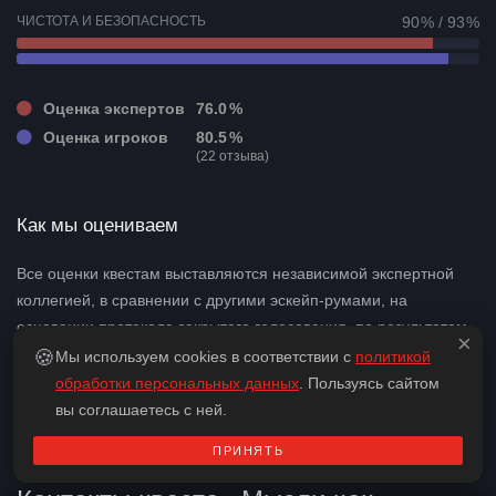
ЧИСТОТА И БЕЗОПАСНОСТЬ
90 % / 93 %
Оценка экспертов
76.0 %
Оценка игроков
80.5 %
(22 отзыва)
Как мы оцениваем
Все оценки квестам выставляются независимой экспертной
коллегией, в сравнении с другими эскейп-румами, на
основании протокола закрытого голосования, по результатам
×
прохождения квеста одной из групп экспертной коллегии.
🍪
Мы используем cookies в соответствии с
политикой
Подробнее о том, как мы оцениваем
обработки персональных данных
. Пользуясь сайтом
вы соглашаетесь с ней.
ПРИНЯТЬ