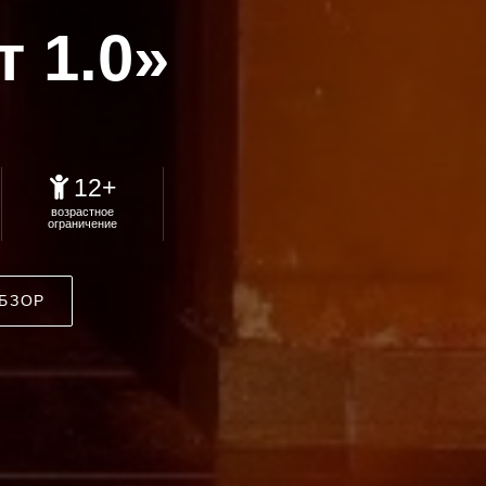
 1.0»
12+
возрастное
ограничение
БЗОР