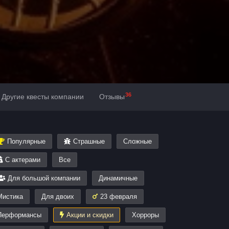
36
Другие квесты компании
Отзывы
Популярные
Страшные
Сложные
С актерами
Все
Для большой компании
Динамичные
Мистика
Для двоих
23 февраля
Перформансы
Акции и скидки
Хорроры