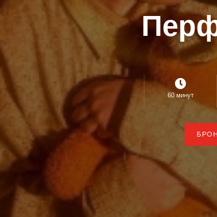
Перф
60 минут
БРО