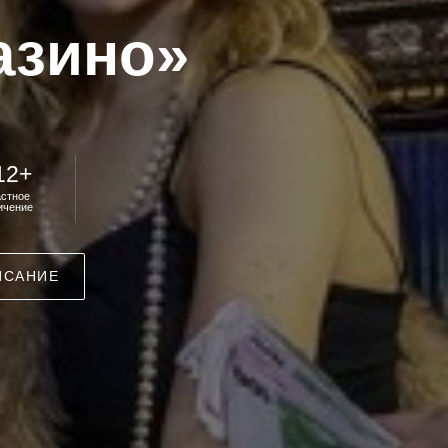
азино»
12+
астное
ичение
ИСАНИЕ