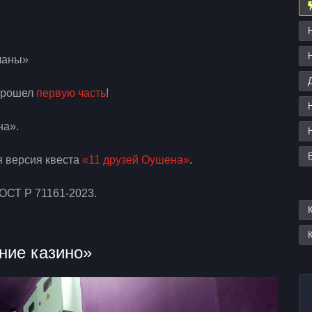
еланы»
 прошел
первую часть
!
на».
я версия квеста
«11 друзей Оушена»
.
ГОСТ Р 71161-2023.
ние казино»