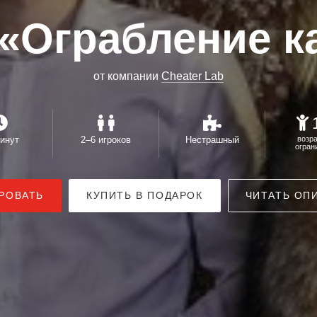
 «Ограбление к
от компании
Cheater Lab
инут
2–6 игроков
Нестрашный
возр
огран
РОВАТЬ
КУПИТЬ В ПОДАРОК
ЧИТАТЬ ОП