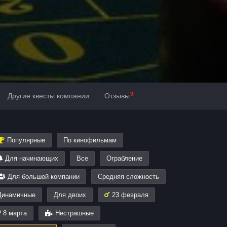
9
Другие квесты компании
Отзывы
Популярные
По кинофильмам
Для начинающих
Все
Ограбление
Для большой компании
Средняя сложность
Динамичные
Для двоих
23 февраля
8 марта
Нестрашные