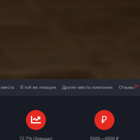
14
 квеста
В той же локации
Другие квесты компании
Отзывы
₽
72,7% (Хорошо)
5500 — 6500 ₽