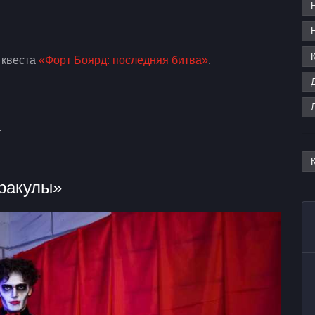
 квеста
«Форт Боярд: последняя битва»
.
.
ракулы»