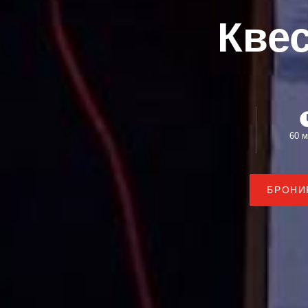
Кве
60 м
БРОНИ