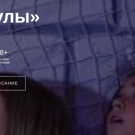
улы»
8+
астное
ичение
ИСАНИЕ