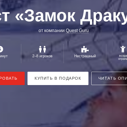
ст «Замок Драк
от компании
Quest Guru
инут
2–8 игроков
Нестрашный
возр
огран
РОВАТЬ
КУПИТЬ В ПОДАРОК
ЧИТАТЬ ОП